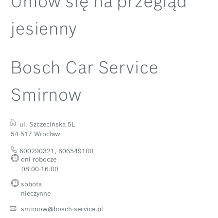
Umów się na przegląd
jesienny
Bosch Car Service
Smirnow
ul. Szczecińska 5L
54-517 Wrocław
600290321
,
606549100
dni robocze
08:00-16:00
sobota
nieczynne
smirnow@bosch-service.pl